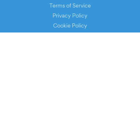
Terms of Service
Privacy Policy
Cookie Policy
Service Status
DOWNLOAD THE APP!
FOR ORGANIZERS
Automated Ticketing
Promote your Events