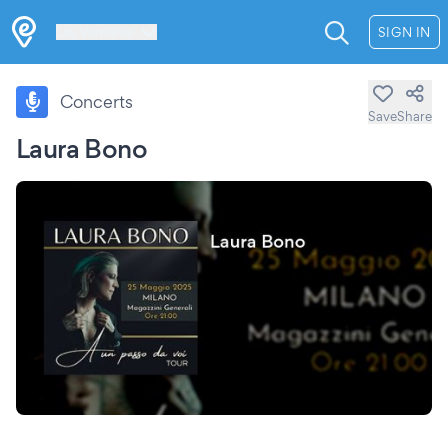
Les Verrières
SIGN IN
Concerts
Save
Share
Laura Bono