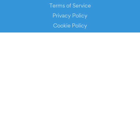
Terms of Service
Privacy Policy
Cookie Policy
Service Status
DOWNLOAD THE APP!
FOR ORGANIZERS
Automated Ticketing
Promote your Events