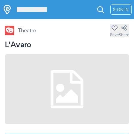
Les Verrières
SIGN IN
Theatre
Save
Share
L'Avaro