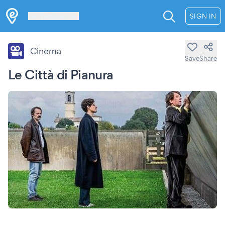
Les Verrières
SIGN IN
Cinema
Save
Share
Le Città di Pianura