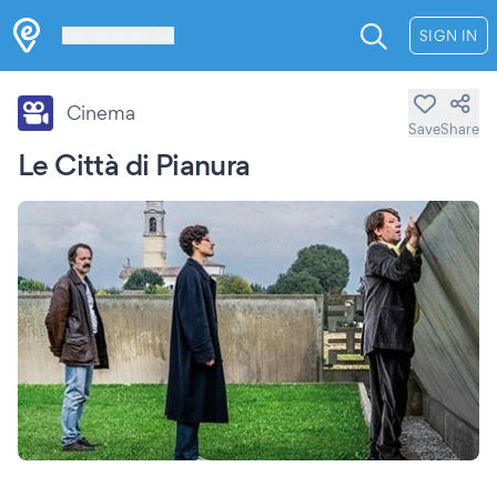
Les Verrières
SIGN IN
Cinema
Save
Share
Le Città di Pianura