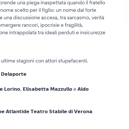
prende una piega inaspettata quando il fratello
nome scelto per il figlio: un nome dal forte
ce una discussione accesa, tra sarcasmo, verità
mergere rancori, ipocrisie e fragilità,
ione intrappolata tra ideali perduti e insicurezze
 ultime stagioni con attori stupefacenti.
 𝗗𝗲𝗹𝗮𝗽𝗼𝗿𝘁𝗲
𝗲 𝗟𝗼𝗿𝗶𝗻𝗼, 𝗘𝗹𝗶𝘀𝗮𝗯𝗲𝘁𝘁𝗮 𝗠𝗮𝘇𝘇𝘂𝗹𝗹𝗼 e 𝗔𝗹𝗱𝗼
𝘁𝗹𝗮𝗻𝘁𝗶𝗱𝗲 𝗧𝗲𝗮𝘁𝗿𝗼 𝗦𝘁𝗮𝗯𝗶𝗹𝗲 𝗱𝗶 𝗩𝗲𝗿𝗼𝗻𝗮