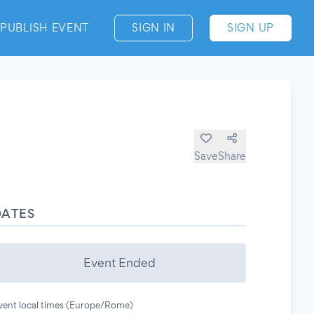
PUBLISH EVENT
SIGN IN
SIGN UP
Save
Share
DATES
Event Ended
vent local times (Europe/Rome)