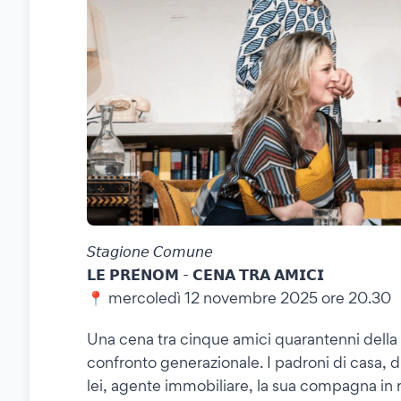
𝘚𝘵𝘢𝘨𝘪𝘰𝘯𝘦 𝘊𝘰𝘮𝘶𝘯𝘦
𝗟𝗘 𝗣𝗥𝗘́𝗡𝗢𝗠 - 𝗖𝗘𝗡𝗔 𝗧𝗥𝗔 𝗔𝗠𝗜𝗖𝗜
📍 mercoledì 12 novembre 2025 ore 20.30
Una cena tra cinque amici quarantenni della
confronto generazionale. I padroni di casa, due
lei, agente immobiliare, la sua compagna in 