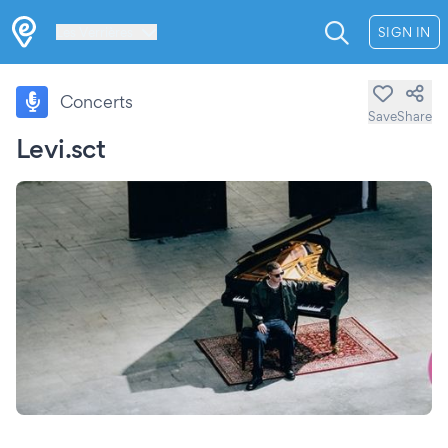
Les Verrières
SIGN IN
Concerts
Save
Share
Levi.sct