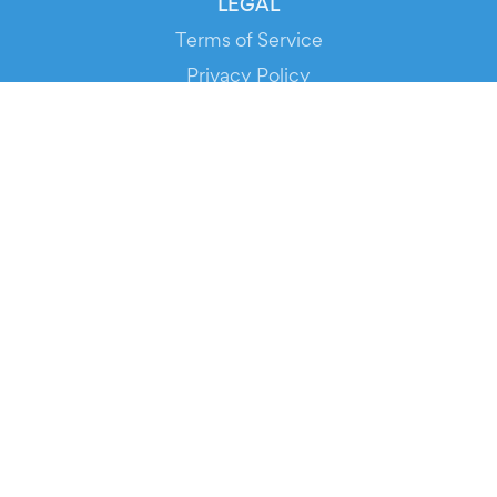
LEGAL
Terms of Service
Privacy Policy
Cookie Policy
Service Status
DOWNLOAD THE APP!
FOR ORGANIZERS
Automated Ticketing
Promote your Events