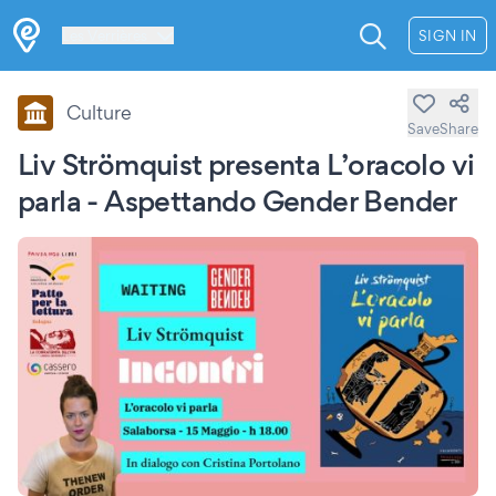
Les Verrières
SIGN IN
Culture
Save
Share
Liv Strömquist presenta L’oracolo vi
parla - Aspettando Gender Bender