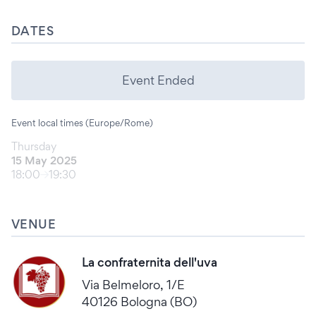
DATES
Event Ended
Event local times (Europe/Rome)
Thursday
15 May 2025
18:00
19:30
VENUE
La confraternita dell'uva
Via Belmeloro, 1/E
40126 Bologna (BO)