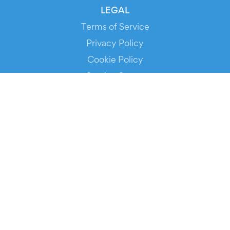
LEGAL
Terms of Service
Privacy Policy
Cookie Policy
Service Status
DOWNLOAD THE APP!
FOR ORGANIZERS
Automated Ticketing
Promote your Events