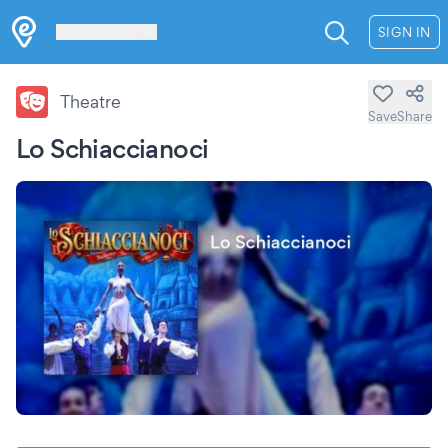
Les Verrières
SIGN IN
Theatre
Save
Share
Lo Schiaccianoci