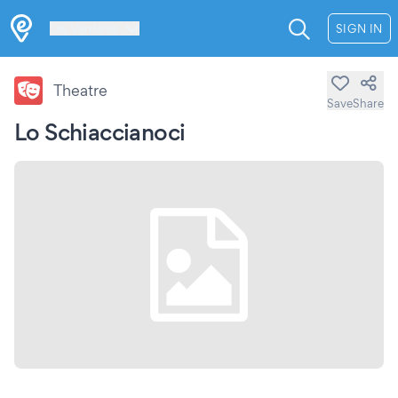
Les Verrières
SIGN IN
Theatre
Save
Share
Lo Schiaccianoci