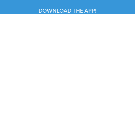
DOWNLOAD THE APP!
FOR ORGANIZERS
Automated Ticketing
Promote your Events
RESOURCES
Your Tickets
Contact Us
Help