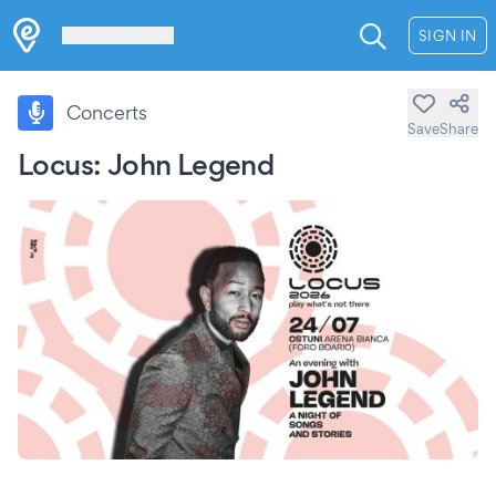
Les Verrières
SIGN IN
Concerts
Save
Share
Locus: John Legend