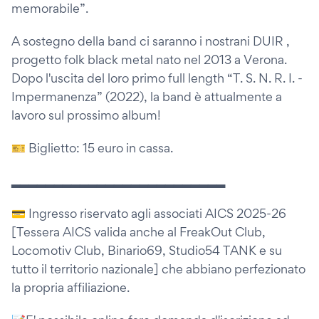
memorabile”.
A sostegno della band ci saranno i nostrani DUIR ,
progetto folk black metal nato nel 2013 a Verona.
Dopo l'uscita del loro primo full length “T. S. N. R. I. -
Impermanenza” (2022), la band è attualmente a
lavoro sul prossimo album!
🎫 Biglietto: 15 euro in cassa.
▂▂▂▂▂▂▂▂▂▂▂▂▂▂▂▂▂▂▂▂▂▂▂▂▂
💳 Ingresso riservato agli associati AICS 2025-26
[Tessera AICS valida anche al FreakOut Club,
Locomotiv Club, Binario69, Studio54 TANK e su
tutto il territorio nazionale] che abbiano perfezionato
la propria affiliazione.