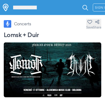
Les Verrières
SIGN 
Concerts
Save
Share
Lomsk + Duir