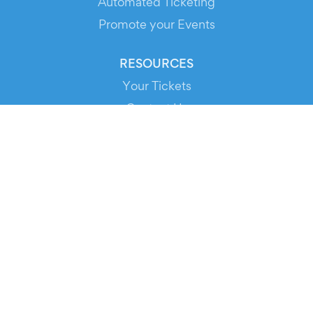
Automated Ticketing
Promote your Events
RESOURCES
Your Tickets
Contact Us
Help
Newsroom
Media Assets
© 2026 Evients® – All rights reserved.
Made with
in
while listening to
Roxette
.
Evients is a registered trademark by Hexation S.r.l. – VATIN
IT03735511200