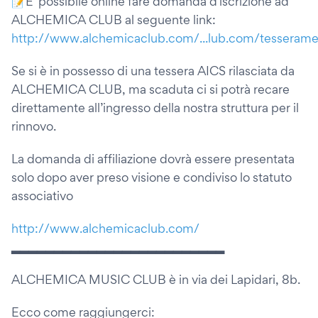
📝E' possibile online fare domanda d'iscrizione ad
ALCHEMICA CLUB al seguente link:
http://www.alchemicaclub.com/...lub.com/tesseram
Se si è in possesso di una tessera AICS rilasciata da
ALCHEMICA CLUB, ma scaduta ci si potrà recare
direttamente all’ingresso della nostra struttura per il
rinnovo.
La domanda di affiliazione dovrà essere presentata
solo dopo aver preso visione e condiviso lo statuto
associativo
http://www.alchemicaclub.com/
▂▂▂▂▂▂▂▂▂▂▂▂▂▂▂▂▂▂▂▂▂▂▂▂▂
ALCHEMICA MUSIC CLUB è in via dei Lapidari, 8b.
Ecco come raggiungerci: