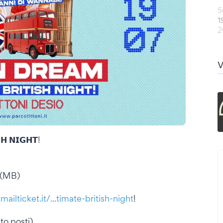
S
1
2
𝗛 𝗡𝗜𝗚𝗛𝗧!
 (MB)
ailticket.it/...timate-british-night
!
ento posti)