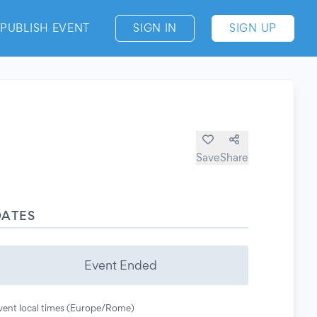
PUBLISH EVENT
SIGN IN
SIGN UP
Save
Share
DATES
Event Ended
vent local times (Europe/Rome)