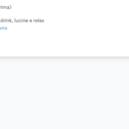
rima)
 drink, lucine e relax
sete