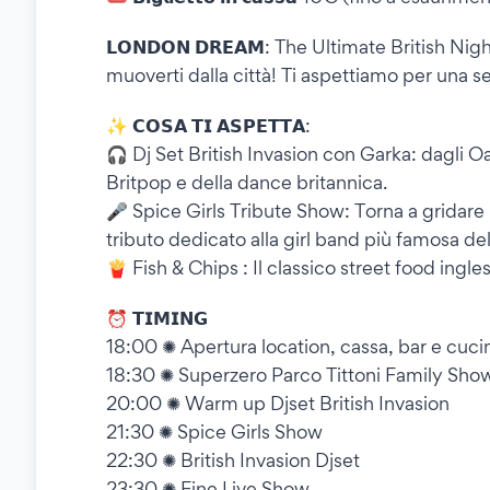
𝗟𝗢𝗡𝗗𝗢𝗡 𝗗𝗥𝗘𝗔𝗠: The Ultimate British Ni
muoverti dalla città! Ti aspettiamo per una s
✨ 𝗖𝗢𝗦𝗔 𝗧𝗜 𝗔𝗦𝗣𝗘𝗧𝗧𝗔:
🎧 Dj Set British Invasion con Garka: dagli O
Britpop e della dance britannica.
🎤 Spice Girls Tribute Show: Torna a gridar
tributo dedicato alla girl band più famosa 
🍟 Fish & Chips : Il classico street food inglese
⏰ 𝗧𝗜𝗠𝗜𝗡𝗚
18:00 ✺ Apertura location, cassa, bar e cuci
18:30 ✺ Superzero Parco Tittoni Family Show
20:00 ✺ Warm up Djset British Invasion
21:30 ✺ Spice Girls Show
22:30 ✺ British Invasion Djset
23:30 ✺ Fine Live Show