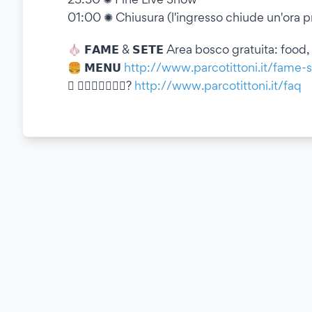
01:00 ✺ Chiusura (l'ingresso chiude un'ora p
🧄 𝗙𝗔𝗠𝗘 & 𝗦𝗘𝗧𝗘 Area bosco gratuita: food,
🍔 𝗠𝗘𝗡𝗨
http://www.parcotittoni.it/fame-
🫜 𝗗𝗢𝗠𝗔𝗡𝗗𝗘?
http://www.parcotittoni.it/faq