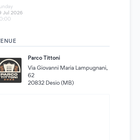
unday
9 Jul 2026
0:00
VENUE
Parco Tittoni
Via Giovanni Maria Lampugnani,
62
20832 Desio (MB)