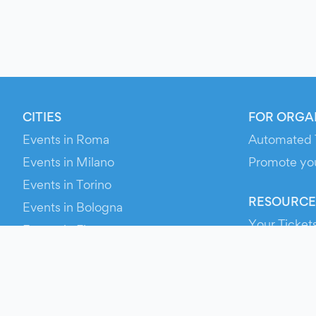
CITIES
FOR ORGA
Events in Roma
Automated 
Events in Milano
Promote yo
Events in Torino
RESOURCE
Events in Bologna
Your Ticket
Events in Firenze
Contact Us
Events in Verona
Help
Newsroom
Media Asse