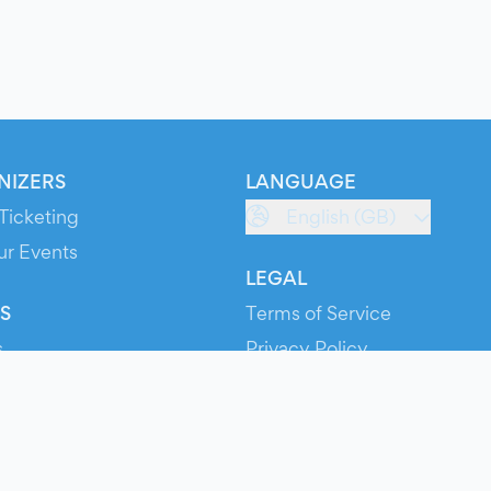
NIZERS
LANGUAGE
Ticketing
English (GB)
ur Events
LEGAL
S
Terms of Service
s
Privacy Policy
Cookie Policy
Service Status
ts