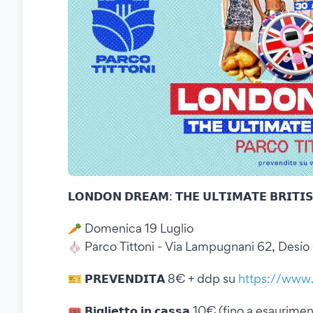
𝗟𝗢𝗡𝗗𝗢𝗡 𝗗𝗥𝗘𝗔𝗠: 𝗧𝗛𝗘 𝗨𝗟𝗧𝗜𝗠𝗔𝗧𝗘 𝗕𝗥𝗜𝗧𝗜
🥕 Domenica 19 Luglio
🧄 Parco Tittoni - Via Lampugnani 62, Desio
🎫 𝗣𝗥𝗘𝗩𝗘𝗡𝗗𝗜𝗧𝗔 8€ + ddp su
https://www.m
🎟️ 𝗕𝗶𝗴𝗹𝗶𝗲𝘁𝘁𝗼 𝗶𝗻 𝗰𝗮𝘀𝘀𝗮 10€ (fino a esaurim