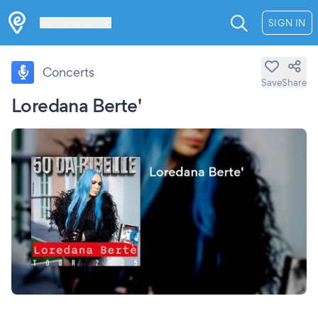
Les Verrières
SIGN IN
Concerts
Save
Share
Loredana Berte'