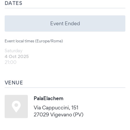
DATES
Event Ended
Event local times (Europe/Rome)
Saturday
4 Oct 2025
21:00
VENUE
PalaElachem
Via Cappuccini, 151
27029 Vigevano (PV)