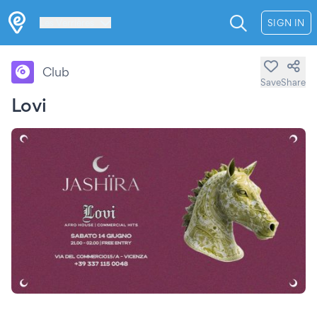
Les Verrières
SIGN IN
Club
Save
Share
Lovi