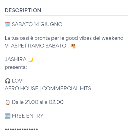
DESCRIPTION
🗓️ SABATO 14 GIUGNO
La tua oasi è pronta per le good vibes del weekend
VI ASPETTIAMO SABATO ! 🐴
JASHÏRA 🌙
presenta:
🎧 LOVI
AFRO HOUSE | COMMERCIAL HITS
⌚️ Dalle 21.00 alle 02.00
🆓 FREE ENTRY
••••••••••••••