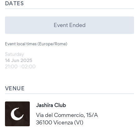
DATES
Event Ended
Event local times (Europe/Rome)
Saturday
14 Jun 2025
21:00
02:00
VENUE
Jashïra Club
Via del Commercio, 15/A
36100 Vicenza (VI)