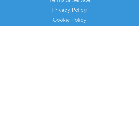
Privacy Policy
Cookie Policy
Service Status
DOWNLOAD THE APP!
FOR ORGANIZERS
Automated Ticketing
Promote your Events
RESOURCES