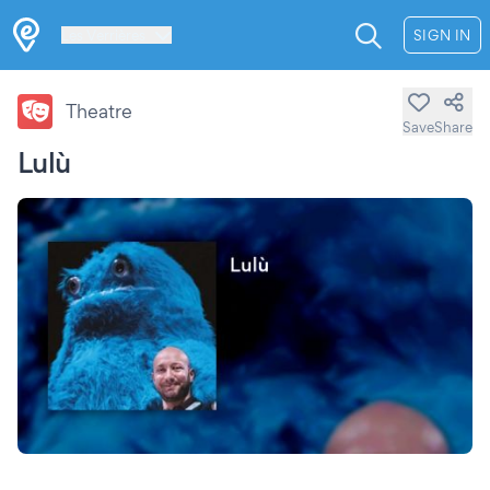
Les Verrières
SIGN IN
Theatre
Save
Share
Lulù