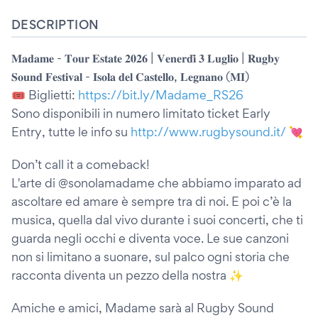
DESCRIPTION
𝐌𝐚𝐝𝐚𝐦𝐞 - 𝐓𝐨𝐮𝐫 𝐄𝐬𝐭𝐚𝐭𝐞 𝟐𝟎𝟐𝟔 | 𝐕𝐞𝐧𝐞𝐫𝐝𝐢̀ 𝟑 𝐋𝐮𝐠𝐥𝐢𝐨 | 𝐑𝐮𝐠𝐛𝐲
𝐒𝐨𝐮𝐧𝐝 𝐅𝐞𝐬𝐭𝐢𝐯𝐚𝐥 - 𝐈𝐬𝐨𝐥𝐚 𝐝𝐞𝐥 𝐂𝐚𝐬𝐭𝐞𝐥𝐥𝐨, 𝐋𝐞𝐠𝐧𝐚𝐧𝐨 (𝐌𝐈)
🎟️ Biglietti:
https://bit.ly/Madame_RS26
Sono disponibili in numero limitato ticket Early
Entry, tutte le info su
http://www.rugbysound.it/
💘
Don’t call it a comeback!
L'arte di @sonolamadame che abbiamo imparato ad
ascoltare ed amare è sempre tra di noi. E poi c’è la
musica, quella dal vivo durante i suoi concerti, che ti
guarda negli occhi e diventa voce. Le sue canzoni
non si limitano a suonare, sul palco ogni storia che
racconta diventa un pezzo della nostra ✨
Amiche e amici, Madame sarà al Rugby Sound