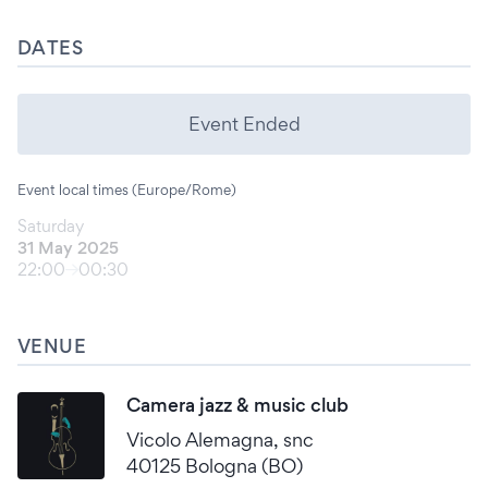
DATES
Event Ended
Event local times (Europe/Rome)
Saturday
31 May 2025
22:00
00:30
VENUE
Camera jazz & music club
Vicolo Alemagna, snc
40125 Bologna (BO)