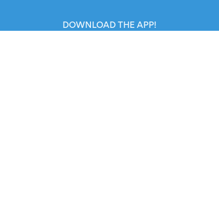
DOWNLOAD THE APP!
FOR ORGANIZERS
Automated Ticketing
Promote your Events
RESOURCES
Your Tickets
Contact Us
Help