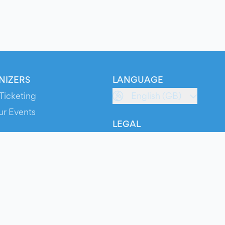
NIZERS
LANGUAGE
Ticketing
English (GB)
ur Events
LEGAL
S
Terms of Service
s
Privacy Policy
Cookie Policy
Service Status
ts