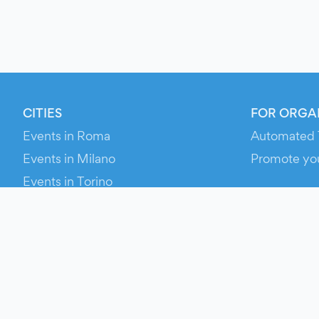
CITIES
FOR ORGA
Events in Roma
Automated 
Events in Milano
Promote yo
Events in Torino
RESOURCE
Events in Bologna
Your Ticket
Events in Firenze
Contact Us
Events in Verona
Help
Newsroom
Media Asse