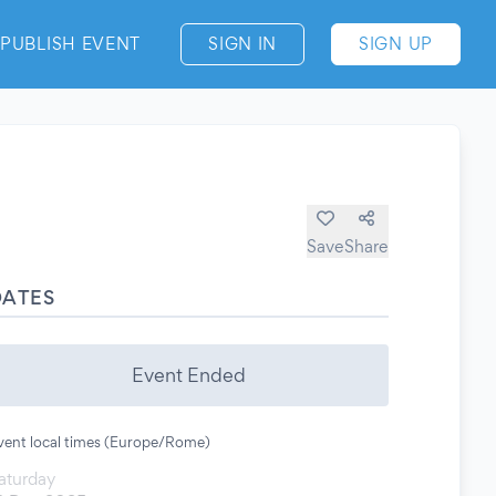
PUBLISH EVENT
SIGN IN
SIGN UP
Save
Share
DATES
Event Ended
vent local times (Europe/Rome)
aturday