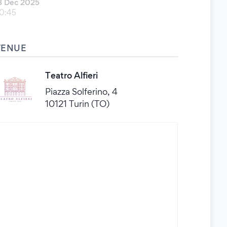
3 Dec 2025
0:45
VENUE
Teatro Alfieri
Piazza Solferino, 4
10121 Turin (TO)