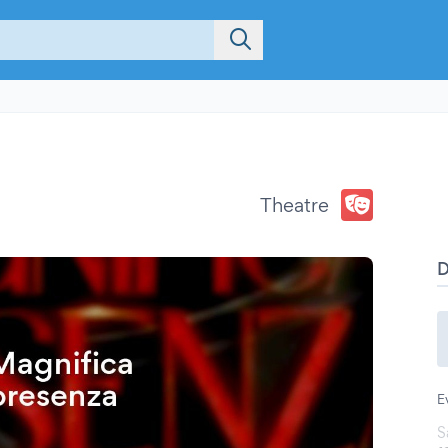
Theatre
E
S