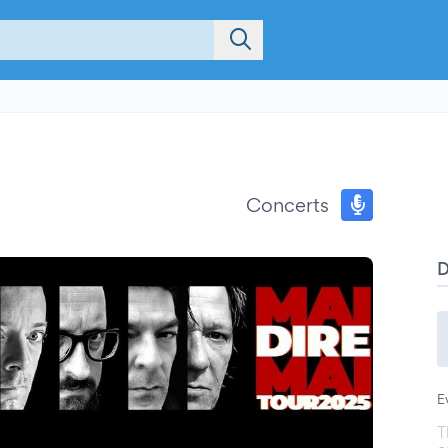
Concerts
E
T