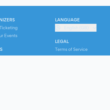
NIZERS
LANGUAGE
Ticketing
English (GB)
ur Events
LEGAL
S
Terms of Service
s
Privacy Policy
Cookie Policy
Service Status
ts