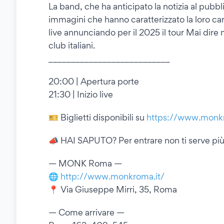
La band, che ha anticipato la notizia al pubb
immagini che hanno caratterizzato la loro carri
live annunciando per il 2025 il tour Mai dire ma
club italiani.
___________________________
20:00 | Apertura porte
21:30 | Inizio live
🎫 Biglietti disponibili su
https://www.monkro
📣 HAI SAPUTO? Per entrare non ti serve più 
— MONK Roma —
🌐
http://www.monkroma.it/
📍 Via Giuseppe Mirri, 35, Roma
— Come arrivare —