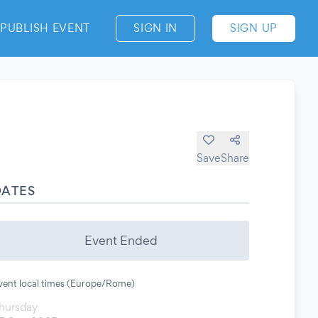
PUBLISH EVENT
SIGN IN
SIGN UP
Save
Share
DATES
Event Ended
vent local times (Europe/Rome)
hursday