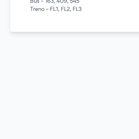
Bus – 163, 409, 545
Treno – FL1, FL2, FL3