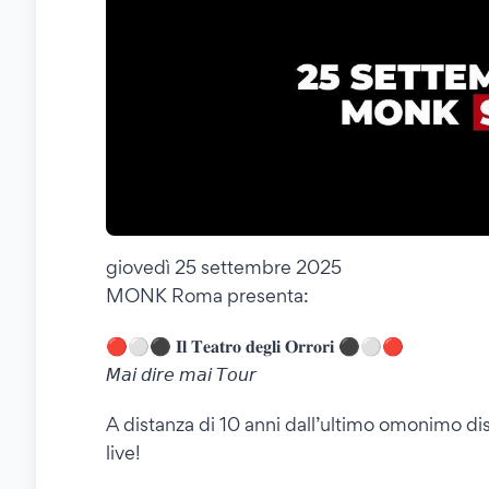
giovedì 25 settembre 2025
MONK Roma presenta:
🔴⚪️⚫️ 𝐈𝐥 𝐓𝐞𝐚𝐭𝐫𝐨 𝐝𝐞𝐠𝐥𝐢 𝐎𝐫𝐫𝐨𝐫𝐢 ⚫️⚪️🔴
𝘔𝘢𝘪 𝘥𝘪𝘳𝘦 𝘮𝘢𝘪 𝘛𝘰𝘶𝘳
A distanza di 10 anni dall’ultimo omonimo disc
live!