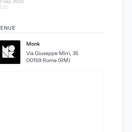
5 Sep 2025
1:30
VENUE
Monk
Via Giuseppe Mirri, 35
00159 Rome (RM)