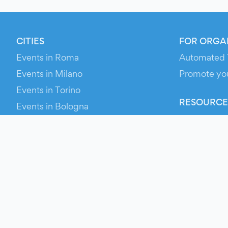
CITIES
FOR ORGA
Events in Roma
Automated 
Events in Milano
Promote yo
Events in Torino
RESOURCE
Events in Bologna
Your Ticket
Events in Firenze
Contact Us
Events in Verona
Help
Newsroom
Media Asse