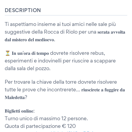
DESCRIPTION
Ti aspettiamo insieme ai tuoi amici nelle sale più
suggestive della Rocca di Riolo per una 𝐬𝐞𝐫𝐚𝐭𝐚 𝐚𝐯𝐯𝐨𝐥𝐭𝐚
𝐝𝐚𝐥 𝐦𝐢𝐬𝐭𝐞𝐫𝐨 𝐝𝐞𝐥 𝐦𝐞𝐝𝐢𝐨𝐞𝐯𝐨.
⏳ 𝐈𝐧 𝐮𝐧'𝐨𝐫𝐚 𝐝𝐢 𝐭𝐞𝐦𝐩𝐨 dovrete risolvere rebus,
esperimenti e indovinelli per riuscire a scappare
dalla sala del pozzo.
Per trovare la chiave della torre dovrete risolvere
tutte le prove che incontrerete… 𝐫𝐢𝐮𝐬𝐜𝐢𝐫𝐞𝐭𝐞 𝐚 𝐟𝐮𝐠𝐠𝐢𝐫𝐞 𝐝𝐚
𝐌𝐚𝐥𝐞𝐝𝐞𝐭𝐭𝐚?
𝐁𝐢𝐠𝐥𝐢𝐞𝐭𝐭𝐢 𝐨𝐧𝐥𝐢𝐧𝐞:
Turno unico di massimo 12 persone.
Quota di partecipazione € 120