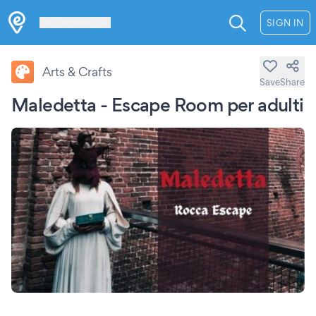
Les Verrières
SIGN IN
Arts & Crafts
Save
Share
Maledetta - Escape Room per adulti