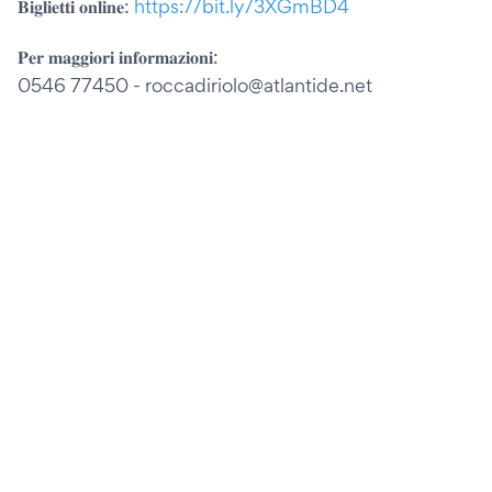
𝐁𝐢𝐠𝐥𝐢𝐞𝐭𝐭𝐢 𝐨𝐧𝐥𝐢𝐧𝐞:
https://bit.ly/3XGmBD4
𝐏𝐞𝐫 𝐦𝐚𝐠𝐠𝐢𝐨𝐫𝐢 𝐢𝐧𝐟𝐨𝐫𝐦𝐚𝐳𝐢𝐨𝐧𝐢:
0546 77450 - roccadiriolo@atlantide.net