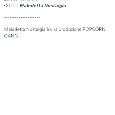
00.00: 𝙈𝙖𝙡𝙚𝙙𝙚𝙩𝙩𝙖 𝙉𝙤𝙨𝙩𝙖𝙡𝙜𝙞𝙖
--------------------
Maledetta Nostalgia è una produzione POPCORN
GANG