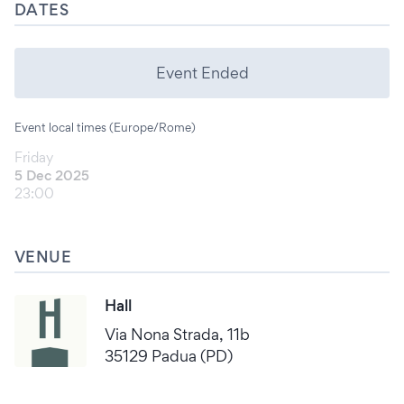
DATES
Event Ended
Event local times (Europe/Rome)
Friday
5 Dec 2025
23:00
VENUE
Hall
Via Nona Strada, 11b
35129 Padua (PD)