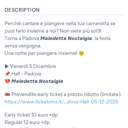
DESCRIPTION
Perché cantare e piangere nella tua cameretta se
puoi farlo insieme a noi? Non siete più sol3!
Torna a Padova 𝙈𝙖𝙡𝙚𝙙𝙚𝙩𝙩𝙖 𝙉𝙤𝙨𝙩𝙖𝙡𝙜𝙞𝙖: la festa
senza vergogna.
Una notte per piangere insieme! 🥺
▶️ Venerdì 5 Dicembre
📌 Hall - Padova
💔 𝙈𝙖𝙡𝙚𝙙𝙚𝙩𝙩𝙖 𝙉𝙤𝙨𝙩𝙖𝙡𝙜𝙞𝙖
🎟️ Prevendite early ticket a prezzo ridotto (limitate):
https://www.ticketsms.it/...dova-Hall-05-12-2025
Early ticket 10 euro +dp
Regular 12 euro +dp