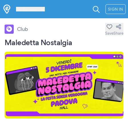
Les Verrières
SIGN IN
Club
Save
Share
Maledetta Nostalgia