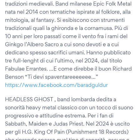
tradizioni medievali. Band milanese Epic Folk Metal
nata nel 2014 con tematiche ispirate al folklore, alla
mitologia, al fantasy. Si esibiscono con strumenti
tradizionali quali la ghironda e la cornamusa. Più di
10 anni per loro passati come il vento fra i rami del
Ginkgo l’Albero Sacro a cui sono devoti e a cui
dedicano spesso sacrifici umani. Hanno pubblicato
tre full-lenght di cui l’ultimo, nel 2024, dal titolo
Fabulae Errantes. …E come direbbe il buon Richard
Benson “Ti devi spaventareeeeeee…”
https://www.facebook.com/baradguldur
HEADLESS GHOST , band lombarda dedita a
sonorità heavy metal classico con un tocco di suono
progressivo e attitudine estrema. Per i fan di
Sabbath, Maiden e Judas Priest. Nel 2024 è uscito
per gli H.G. King Of Pain (Punishment 18 Records)
che riprende spesso quel tipo di sonorità, oscure e