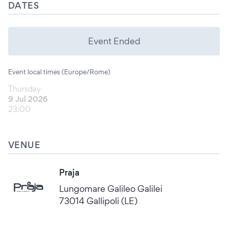
DATES
Event Ended
Event local times (Europe/Rome)
Thursday
9 Jul 2026
23:00
VENUE
Praja
Lungomare Galileo Galilei
73014 Gallipoli (LE)