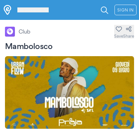
Les Verrières
SIGN IN
Club
Save
Share
Mambolosco