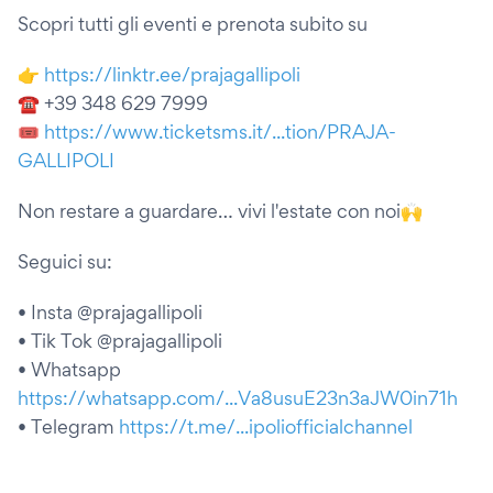
Scopri tutti gli eventi e prenota subito su
👉
https://linktr.ee/prajagallipoli
☎ +39 348 629 7999
🎟
https://www.ticketsms.it/...tion/PRAJA-
GALLIPOLI
Non restare a guardare… vivi l'estate con noi🙌
Seguici su:
• Insta @prajagallipoli
• Tik Tok @prajagallipoli
• Whatsapp
https://whatsapp.com/...Va8usuE23n3aJW0in71h
• Telegram
https://t.me/...ipoliofficialchannel