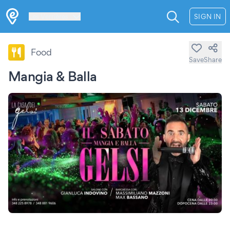
Les Verrières
SIGN IN
Food
Save
Share
Mangia & Balla