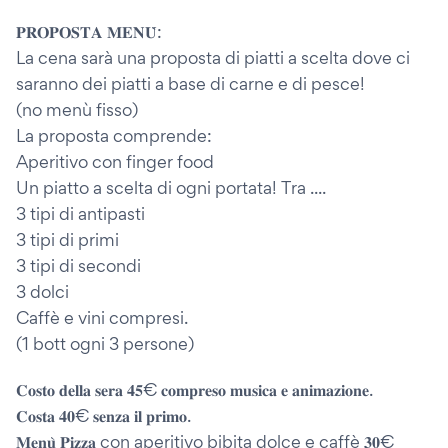
𝐏𝐑𝐎𝐏𝐎𝐒𝐓𝐀 𝐌𝐄𝐍𝐔̀:
La cena sarà una proposta di piatti a scelta dove ci
saranno dei piatti a base di carne e di pesce!
(no menù fisso)
La proposta comprende:
Aperitivo con finger food
Un piatto a scelta di ogni portata! Tra ....
3 tipi di antipasti
3 tipi di primi
3 tipi di secondi
3 dolci
Caffè e vini compresi.
(1 bott ogni 3 persone)
𝐂𝐨𝐬𝐭𝐨 𝐝𝐞𝐥𝐥𝐚 𝐬𝐞𝐫𝐚 𝟒𝟓€ 𝐜𝐨𝐦𝐩𝐫𝐞𝐬𝐨 𝐦𝐮𝐬𝐢𝐜𝐚 𝐞 𝐚𝐧𝐢𝐦𝐚𝐳𝐢𝐨𝐧𝐞.
𝐂𝐨𝐬𝐭𝐚 𝟒𝟎€ 𝐬𝐞𝐧𝐳𝐚 𝐢𝐥 𝐩𝐫𝐢𝐦𝐨.
𝐌𝐞𝐧𝐮̀ 𝐏𝐢𝐳𝐳𝐚 con aperitivo bibita dolce e caffè 𝟑𝟎€