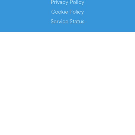
Privacy Policy
Cookie Policy
Service Status
DOWNLOAD THE APP!
FOR ORGANIZERS
Automated Ticketing
Promote your Events
RESOURCES