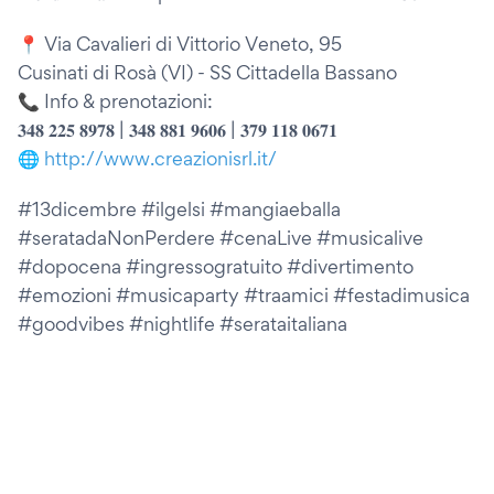
📍 Via Cavalieri di Vittorio Veneto, 95
Cusinati di Rosà (VI) - SS Cittadella Bassano
📞 Info & prenotazioni:
𝟑𝟒𝟖 𝟐𝟐𝟓 𝟖𝟗𝟕𝟖 | 𝟑𝟒𝟖 𝟖𝟖𝟏 𝟗𝟔𝟎𝟔 | 𝟑𝟕𝟗 𝟏𝟏𝟖 𝟎𝟔𝟕𝟏
🌐
http://www.creazionisrl.it/
#13dicembre #ilgelsi #mangiaeballa
#seratadaNonPerdere #cenaLive #musicalive
#dopocena #ingressogratuito #divertimento
#emozioni #musicaparty #traamici #festadimusica
#goodvibes #nightlife #serataitaliana