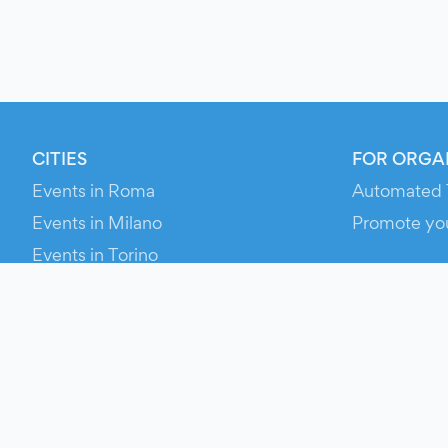
CITIES
FOR ORGA
Events in Roma
Automated 
Events in Milano
Promote yo
Events in Torino
RESOURCE
Events in Bologna
Your Ticket
Events in Firenze
Contact Us
Events in Verona
Help
Newsroom
Media Asse