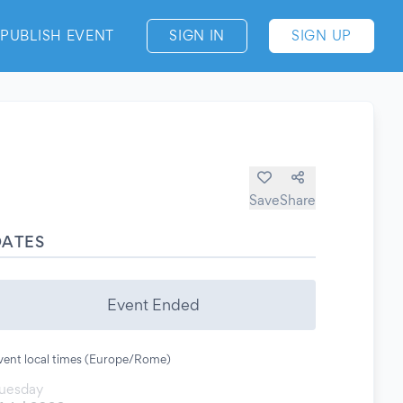
PUBLISH EVENT
SIGN IN
SIGN UP
Save
Share
DATES
Event Ended
vent local times (Europe/Rome)
uesday