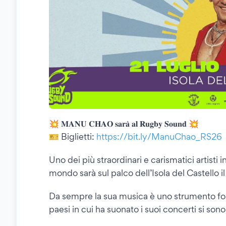
💥 𝐌𝐀𝐍𝐔 𝐂𝐇𝐀𝐎 𝐬𝐚𝐫𝐚̀ 𝐚𝐥 𝐑𝐮𝐠𝐛𝐲 𝐒𝐨𝐮𝐧𝐝 💥
🎫 Biglietti:
https://bit.ly/ManuChao_RS26
Uno dei più straordinari e carismatici artisti i
mondo sarà sul palco dell’Isola del Castello il 
Da sempre la sua musica è uno strumento forte
paesi in cui ha suonato i suoi concerti si son