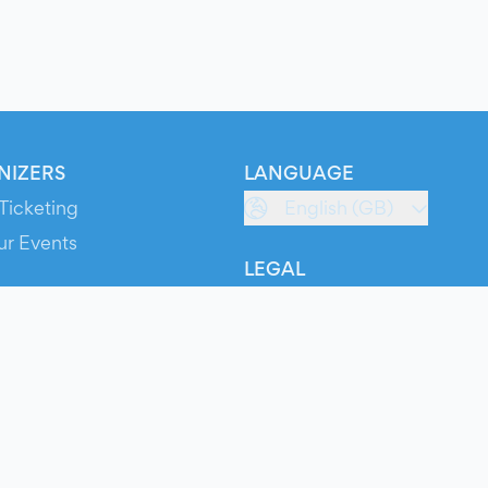
NIZERS
LANGUAGE
Ticketing
English (GB)
ur Events
LEGAL
S
Terms of Service
s
Privacy Policy
Cookie Policy
Service Status
ts