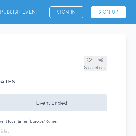
PUBLISH EVENT
SIGN IN
SIGN UP
Save
Share
DATES
Event Ended
vent local times (Europe/Rome)
riday