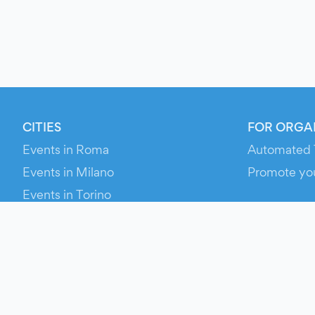
CITIES
FOR ORGA
Events in Roma
Automated 
Events in Milano
Promote yo
Events in Torino
RESOURCE
Events in Bologna
Your Ticket
Events in Firenze
Contact Us
Events in Verona
Help
Newsroom