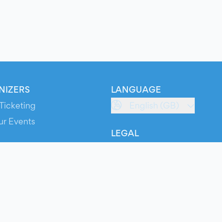
NIZERS
LANGUAGE
Ticketing
English (GB)
ur Events
LEGAL
S
Terms of Service
s
Privacy Policy
Cookie Policy
Service Status