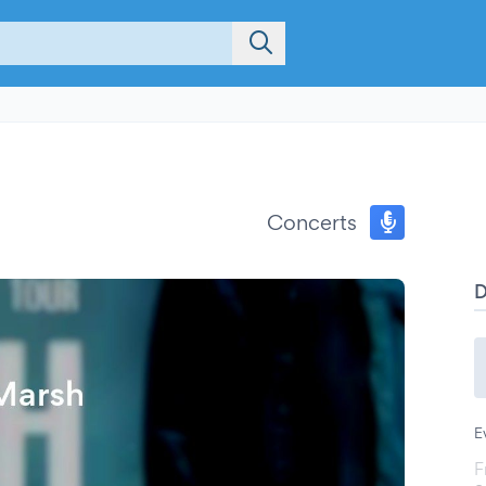
Concerts
E
F