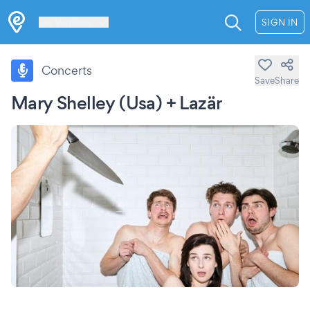
Les Verrières
SIGN IN
Concerts
Save
Share
Mary Shelley (Usa) + Lazär