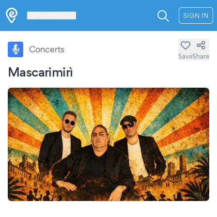
Les Verrières
SIGN IN
Concerts
Save
Share
Mascarimirì