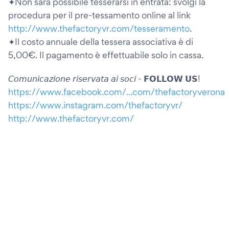
✦Non sarà possibile tesserarsi in entrata: svolgi la
procedura per il pre-tessamento online al link
http://www.thefactoryvr.com/tesseramento
.
✦Il costo annuale della tessera associativa è di
5,00€. Il pagamento è effettuabile solo in cassa.
𝘊𝘰𝘮𝘶𝘯𝘪𝘤𝘢𝘻𝘪𝘰𝘯𝘦 𝘳𝘪𝘴𝘦𝘳𝘷𝘢𝘵𝘢 𝘢𝘪 𝘴𝘰𝘤𝘪 - 𝗙𝗢𝗟𝗟𝗢𝗪 𝗨𝗦!
https://www.facebook.com/...com/thefactoryverona
https://www.instagram.com/thefactoryvr/
http://www.thefactoryvr.com/