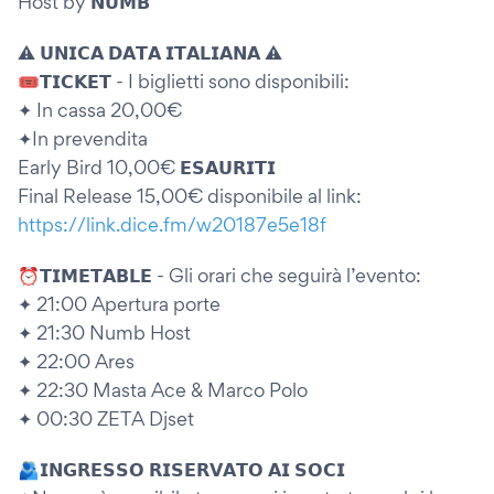
Host by 𝗡𝗨𝗠𝗕
⚠️ 𝗨𝗡𝗜𝗖𝗔 𝗗𝗔𝗧𝗔 𝗜𝗧𝗔𝗟𝗜𝗔𝗡𝗔 ⚠️
🎟️𝗧𝗜𝗖𝗞𝗘𝗧 - I biglietti sono disponibili:
✦ In cassa 20,00€
✦In prevendita
Early Bird 10,00€ 𝗘𝗦𝗔𝗨𝗥𝗜𝗧𝗜
Final Release 15,00€ disponibile al link:
https://link.dice.fm/w20187e5e18f
⏰𝗧𝗜𝗠𝗘𝗧𝗔𝗕𝗟𝗘 - Gli orari che seguirà l’evento:
✦ 21:00 Apertura porte
✦ 21:30 Numb Host
✦ 22:00 Ares
✦ 22:30 Masta Ace & Marco Polo
✦ 00:30 ZETA Djset
🫂𝗜𝗡𝗚𝗥𝗘𝗦𝗦𝗢 𝗥𝗜𝗦𝗘𝗥𝗩𝗔𝗧𝗢 𝗔𝗜 𝗦𝗢𝗖𝗜