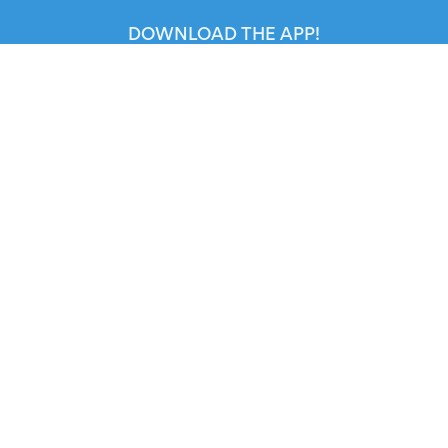
DOWNLOAD THE APP!
FOR ORGANIZERS
Automated Ticketing
Promote your Events
RESOURCES
Your Tickets
Contact Us
Help