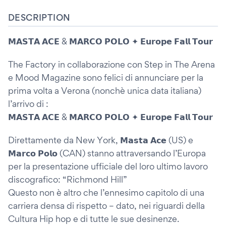
DESCRIPTION
𝗠𝗔𝗦𝗧𝗔 𝗔𝗖𝗘 & 𝗠𝗔𝗥𝗖𝗢 𝗣𝗢𝗟𝗢 ✦ 𝗘𝘂𝗿𝗼𝗽𝗲 𝗙𝗮𝗹𝗹 𝗧𝗼𝘂𝗿
The Factory in collaborazione con Step in The Arena
e Mood Magazine sono felici di annunciare per la
prima volta a Verona (nonchè unica data italiana)
l’arrivo di :
𝗠𝗔𝗦𝗧𝗔 𝗔𝗖𝗘 & 𝗠𝗔𝗥𝗖𝗢 𝗣𝗢𝗟𝗢 ✦ 𝗘𝘂𝗿𝗼𝗽𝗲 𝗙𝗮𝗹𝗹 𝗧𝗼𝘂𝗿
Direttamente da New York, 𝗠𝗮𝘀𝘁𝗮 𝗔𝗰𝗲 (US) e
𝗠𝗮𝗿𝗰𝗼 𝗣𝗼𝗹𝗼 (CAN) stanno attraversando l’Europa
per la presentazione ufficiale del loro ultimo lavoro
discografico: “Richmond Hill”
Questo non è altro che l’ennesimo capitolo di una
carriera densa di rispetto – dato, nei riguardi della
Cultura Hip hop e di tutte le sue desinenze.