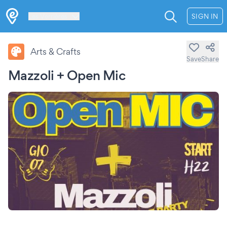
Les Verrières
SIGN IN
Arts & Crafts
Save
Share
Mazzoli + Open Mic