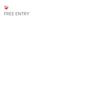
❤️‍🩹
FREE ENTRY