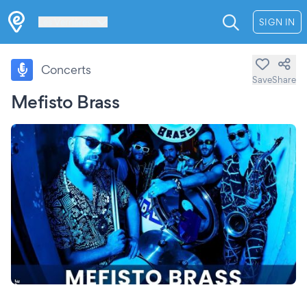
Les Verrières
SIGN IN
Concerts
Save
Share
Mefisto Brass