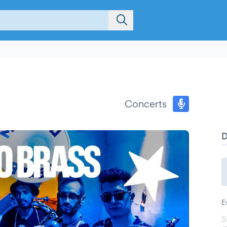
Concerts
E
S