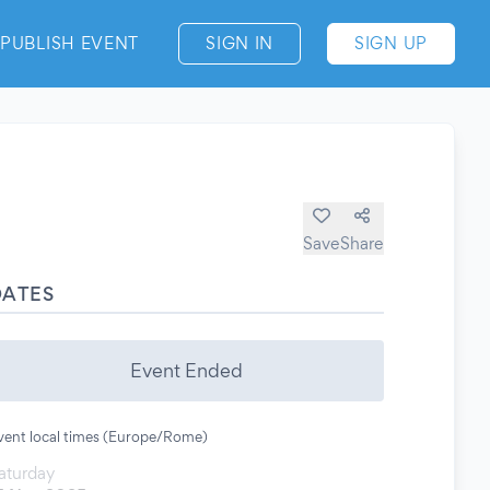
PUBLISH EVENT
SIGN IN
SIGN UP
Save
Share
DATES
Event Ended
vent local times (Europe/Rome)
aturday