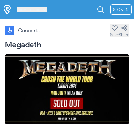
Les Verrières
SIGN IN
Concerts
Save
Share
Megadeth