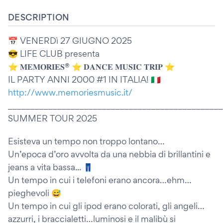
DESCRIPTION
📅 VENERDì 27 GIUGNO 2025
😎 LIFE CLUB presenta
⭐️ 𝐌𝐄𝐌𝐎𝐑𝐈𝐄𝐒® ⭐️ 𝐃𝐀𝐍𝐂𝐄 𝐌𝐔𝐒𝐈𝐂 𝐓𝐑𝐈𝐏 ⭐️
IL PARTY ANNI 2000 #1 IN ITALIA! 🇮🇹
http://www.memoriesmusic.it/
________________________________________________
SUMMER TOUR 2025
Esisteva un tempo non troppo lontano…
Un’epoca d’oro avvolta da una nebbia di brillantini e
jeans a vita bassa... 👖
Un tempo in cui i telefoni erano ancora…ehm…
pieghevoli 😅
Un tempo in cui gli ipod erano colorati, gli angeli…
azzurri, i braccialetti…luminosi e il malibù si