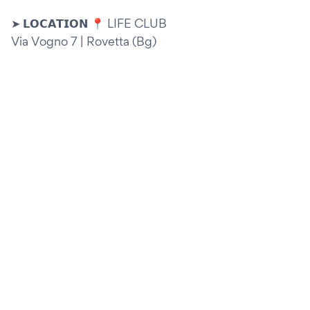
➤ 𝗟𝗢𝗖𝗔𝗧𝗜𝗢𝗡 📍 LIFE CLUB
Via Vogno 7 | Rovetta (Bg)