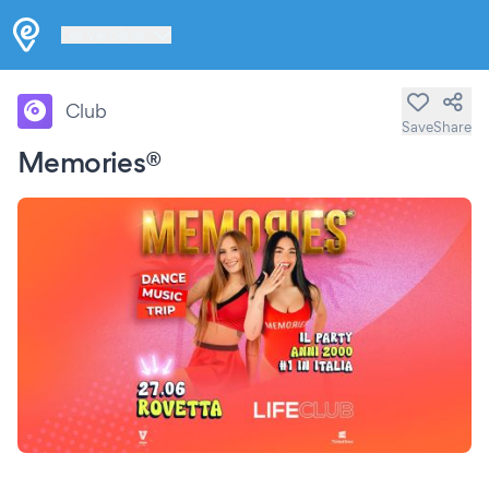
Les Verrières
Club
Save
Share
Memories®