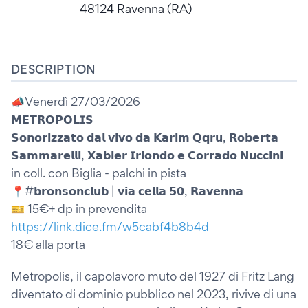
48124 Ravenna (RA)
DESCRIPTION
📣Venerdì 27/03/2026
𝗠𝗘𝗧𝗥𝗢𝗣𝗢𝗟𝗜𝗦
𝗦𝗼𝗻𝗼𝗿𝗶𝘇𝘇𝗮𝘁𝗼 𝗱𝗮𝗹 𝘃𝗶𝘃𝗼 𝗱𝗮 𝗞𝗮𝗿𝗶𝗺 𝗤𝗾𝗿𝘂, 𝗥𝗼𝗯𝗲𝗿𝘁𝗮
𝗦𝗮𝗺𝗺𝗮𝗿𝗲𝗹𝗹𝗶, 𝗫𝗮𝗯𝗶𝗲𝗿 𝗜𝗿𝗶𝗼𝗻𝗱𝗼 𝗲 𝗖𝗼𝗿𝗿𝗮𝗱𝗼 𝗡𝘂𝗰𝗰𝗶𝗻𝗶
in coll. con Biglia - palchi in pista
📍#𝗯𝗿𝗼𝗻𝘀𝗼𝗻𝗰𝗹𝘂𝗯 | 𝘃𝗶𝗮 𝗰𝗲𝗹𝗹𝗮 𝟱𝟬, 𝗥𝗮𝘃𝗲𝗻𝗻𝗮
🎫 15€+ dp in prevendita
https://link.dice.fm/w5cabf4b8b4d
18€ alla porta
Metropolis, il capolavoro muto del 1927 di Fritz Lang
diventato di dominio pubblico nel 2023, rivive di una