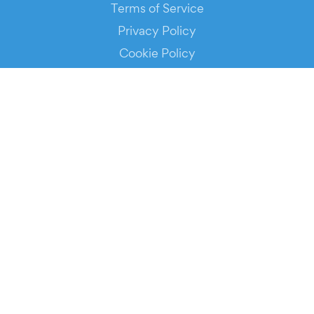
Terms of Service
Privacy Policy
Cookie Policy
Service Status
DOWNLOAD THE APP!
FOR ORGANIZERS
Automated Ticketing
Promote your Events