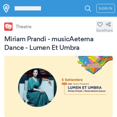
Les Verrières
SIGN IN
Theatre
Save
Share
Miriam Prandi - musicAeterna
Dance - Lumen Et Umbra