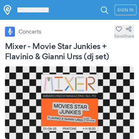
Les Verrières
SIGN IN
Concerts
Save
Share
Mixer - Movie Star Junkies +
Flavinio & Gianni Urss (dj set)