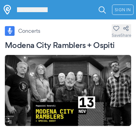
Les Verrières
SIGN IN
Concerts
Save
Share
Modena City Ramblers + Ospiti