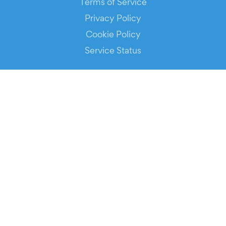
Terms of Service
Privacy Policy
Cookie Policy
Service Status
DOWNLOAD THE APP!
FOR ORGANIZERS
Automated Ticketing
Promote your Events