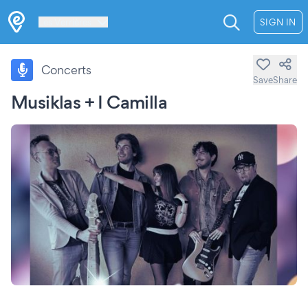
Les Verrières
SIGN IN
Concerts
Save
Share
Musiklas + I Camilla