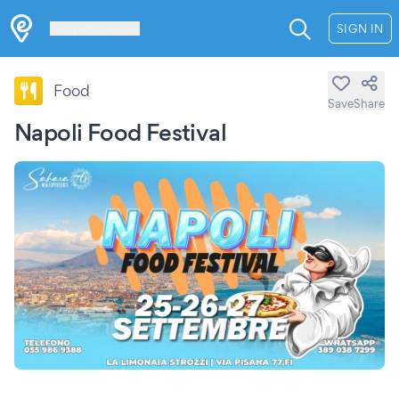
Les Verrières
SIGN IN
Food
Save
Share
Napoli Food Festival