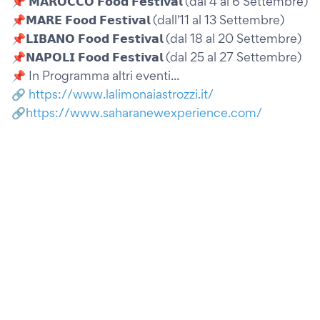
📌 𝗠𝗔𝗥𝗢𝗖𝗖𝗢 𝗙𝗼𝗼𝗱 𝗙𝗲𝘀𝘁𝗶𝘃𝗮𝗹 (dal 4 al 6 Settembre)
📌𝗠𝗔𝗥𝗘 𝗙𝗼𝗼𝗱 𝗙𝗲𝘀𝘁𝗶𝘃𝗮𝗹 (dall'11 al 13 Settembre)
📌𝗟𝗜𝗕𝗔𝗡𝗢 𝗙𝗼𝗼𝗱 𝗙𝗲𝘀𝘁𝗶𝘃𝗮𝗹 (dal 18 al 20 Settembre)
📌𝗡𝗔𝗣𝗢𝗟𝗜 𝗙𝗼𝗼𝗱 𝗙𝗲𝘀𝘁𝗶𝘃𝗮𝗹 (dal 25 al 27 Settembre)
📌 In Programma altri eventi...
🔗
https://www.lalimonaiastrozzi.it/
🔗
https://www.saharanewexperience.com/