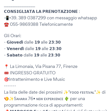
______________
𝗖𝗢𝗡𝗦𝗜𝗚𝗟𝗜𝗔𝗧𝗔 𝗟𝗔 𝗣𝗥𝗘𝗡𝗢𝗧𝗔𝗭𝗜𝗢𝗡𝗘 :
📲+39. 389 0387299 con messaggio whatsapp
☎️ 055-9869388 Telefonicamente
Gli Orari:
- 𝗚𝗶𝗼𝘃𝗲𝗱𝗶̀ dalle 𝟭𝟵 alle 𝟮𝟯:𝟯𝟬
- 𝗩𝗲𝗻𝗲𝗿𝗱𝗶̀ dalle 𝟭𝟵 alle 𝟮𝟯:𝟯𝟬
- 𝗦𝗮𝗯𝗮𝘁𝗼 dalle 𝟭𝟵 alle 𝟮𝟯:𝟯𝟬
📍 La Limonaia, Via Pisana 77, Firenze
🎟 INGRESSO GRATUITO
🎯Intrattenimento e Live Music
-------
La lista delle date dei prossimi ✨"ғᴏᴏᴅ ғᴇsᴛɪᴠᴀʟ"✨ di
🍤✨Sᴀʜᴀʀᴀ 76• ɴᴇᴡ ᴇxᴘᴇʀɪᴇɴᴄᴇ 🌵 per una
programmazione ricca di appuntamenti: