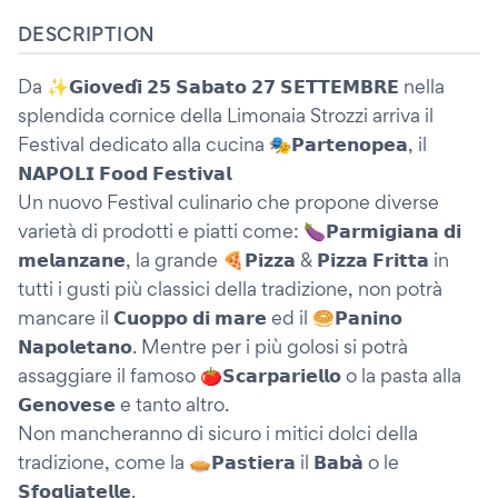
DESCRIPTION
Da ✨𝗚𝗶𝗼𝘃𝗲𝗱𝗶̀ 𝟮𝟱 𝗦𝗮𝗯𝗮𝘁𝗼 𝟮𝟳 𝗦𝗘𝗧𝗧𝗘𝗠𝗕𝗥𝗘 nella
splendida cornice della Limonaia Strozzi arriva il
Festival dedicato alla cucina 🎭𝗣𝗮𝗿𝘁𝗲𝗻𝗼𝗽𝗲𝗮, il
𝗡𝗔𝗣𝗢𝗟𝗜 𝗙𝗼𝗼𝗱 𝗙𝗲𝘀𝘁𝗶𝘃𝗮𝗹
Un nuovo Festival culinario che propone diverse
varietà di prodotti e piatti come: 🍆𝗣𝗮𝗿𝗺𝗶𝗴𝗶𝗮𝗻𝗮 𝗱𝗶
𝗺𝗲𝗹𝗮𝗻𝘇𝗮𝗻𝗲, la grande 🍕𝗣𝗶𝘇𝘇𝗮 & 𝗣𝗶𝘇𝘇𝗮 𝗙𝗿𝗶𝘁𝘁𝗮 in
tutti i gusti più classici della tradizione, non potrà
mancare il 𝗖𝘂𝗼𝗽𝗽𝗼 𝗱𝗶 𝗺𝗮𝗿𝗲 ed il 🥯𝗣𝗮𝗻𝗶𝗻𝗼
𝗡𝗮𝗽𝗼𝗹𝗲𝘁𝗮𝗻𝗼. Mentre per i più golosi si potrà
assaggiare il famoso 🍅𝗦𝗰𝗮𝗿𝗽𝗮𝗿𝗶𝗲𝗹𝗹𝗼 o la pasta alla
𝗚𝗲𝗻𝗼𝘃𝗲𝘀𝗲 e tanto altro.
Non mancheranno di sicuro i mitici dolci della
tradizione, come la 🥧𝗣𝗮𝘀𝘁𝗶𝗲𝗿𝗮 il 𝗕𝗮𝗯𝗮̀ o le
𝗦𝗳𝗼𝗴𝗹𝗶𝗮𝘁𝗲𝗹𝗹𝗲.