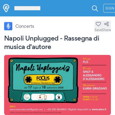
Les Verrières
SIGN
Concerts
Save
Share
Napoli Unplugged - Rassegna di
musica d'autore