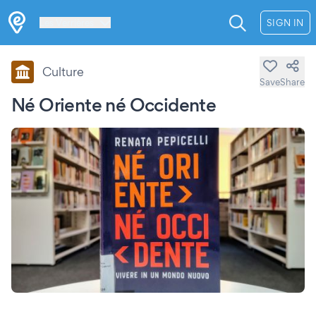
Les Verrières
SIGN IN
Culture
Save
Share
Né Oriente né Occidente