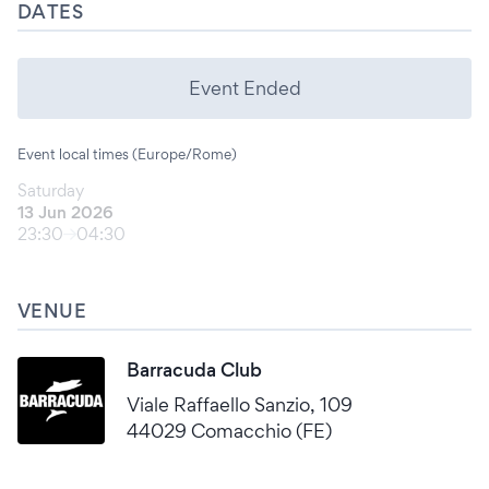
DATES
Event Ended
Event local times (Europe/Rome)
Saturday
13 Jun 2026
23:30
04:30
VENUE
Barracuda Club
Viale Raffaello Sanzio, 109
44029 Comacchio (FE)