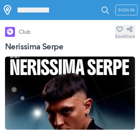
Les Verrières
SIGN IN
Club
Save
Share
Nerissima Serpe