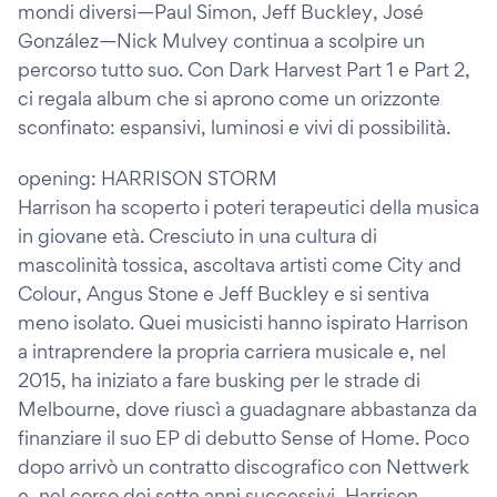
mondi diversi—Paul Simon, Jeff Buckley, José
González—Nick Mulvey continua a scolpire un
percorso tutto suo. Con Dark Harvest Part 1 e Part 2,
ci regala album che si aprono come un orizzonte
sconfinato: espansivi, luminosi e vivi di possibilità.
opening: HARRISON STORM
Harrison ha scoperto i poteri terapeutici della musica
in giovane età. Cresciuto in una cultura di
mascolinità tossica, ascoltava artisti come City and
Colour, Angus Stone e Jeff Buckley e si sentiva
meno isolato. Quei musicisti hanno ispirato Harrison
a intraprendere la propria carriera musicale e, nel
2015, ha iniziato a fare busking per le strade di
Melbourne, dove riuscì a guadagnare abbastanza da
finanziare il suo EP di debutto Sense of Home. Poco
dopo arrivò un contratto discografico con Nettwerk
e, nel corso dei sette anni successivi, Harrison