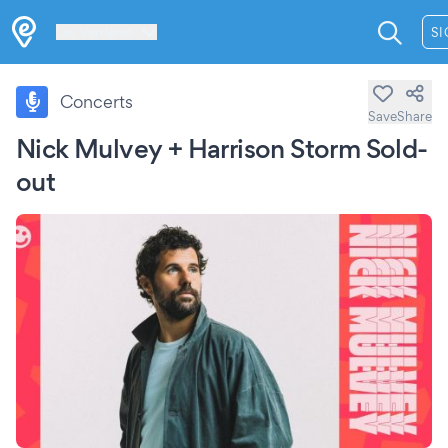
Les Verrières
SI
Concerts
Save
Share
Nick Mulvey + Harrison Storm Sold-
out