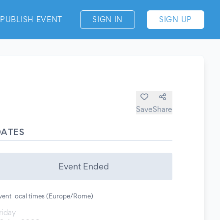
PUBLISH EVENT
SIGN IN
SIGN UP
Save
Share
DATES
Event Ended
vent local times (Europe/Rome)
riday