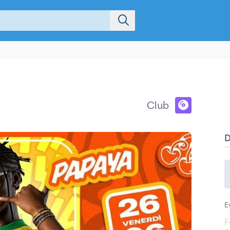
Club
E
F