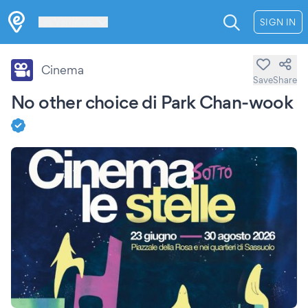
Les Verrières
SIGN IN
Cinema
Save
Share
No other choice di Park Chan-wook