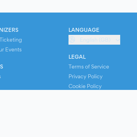
NIZERS
LANGUAGE
Ticketing
English (GB)
ur Events
LEGAL
S
Terms of Service
s
Privacy Policy
Cookie Policy
Service Status
ts