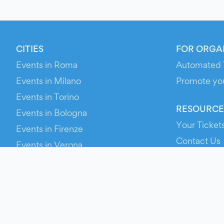
CITIES
FOR ORGA
Events in Roma
Automated 
Events in Milano
Promote yo
Events in Torino
RESOURCE
Events in Bologna
Your Ticket
Events in Firenze
Contact Us
Events in Verona
Help
Newsroom
Media Asse