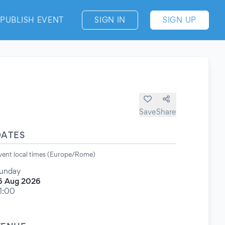
PUBLISH EVENT
SIGN IN
SIGN UP
Save
Share
DATES
vent local times (Europe/Rome)
unday
6 Aug 2026
1:00