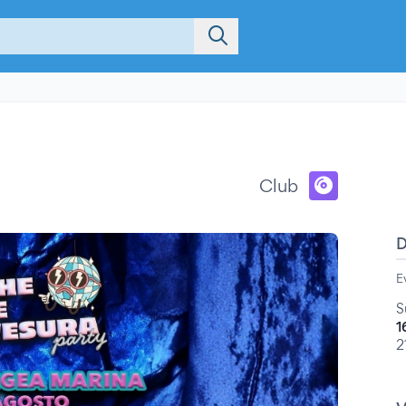
Club
E
S
1
2