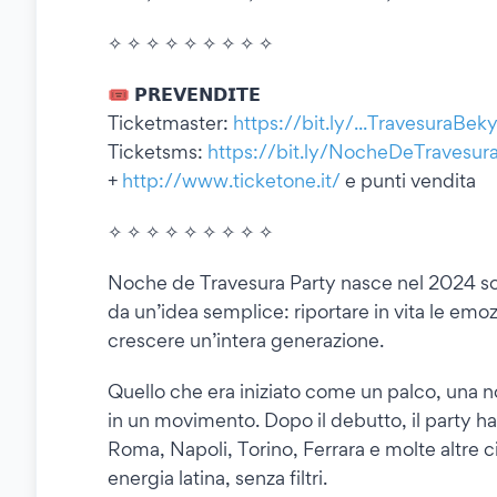
✧ ✧ ✧ ✧ ✧ ✧ ✧ ✧ ✧
🎟️ 𝗣𝗥𝗘𝗩𝗘𝗡𝗗𝗜𝗧𝗘
Ticketmaster:
https://bit.ly/...TravesuraBe
Ticketsms:
https://bit.ly/NocheDeTravesu
+
http://www.ticketone.it/
e punti vendita
✧ ✧ ✧ ✧ ✧ ✧ ✧ ✧ ✧
Noche de Travesura Party nasce nel 2024 sotto
da un’idea semplice: riportare in vita le emoz
crescere un’intera generazione.
Quello che era iniziato come un palco, una n
in un movimento. Dopo il debutto, il party ha 
Roma, Napoli, Torino, Ferrara e molte altre c
energia latina, senza filtri.