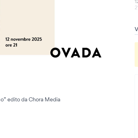
1
2
co” edito da Chora Media