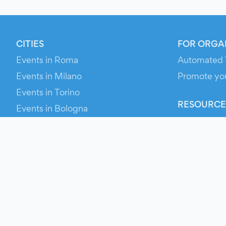
CITIES
FOR ORGA
Events in Roma
Automated 
Events in Milano
Promote yo
Events in Torino
RESOURCE
Events in Bologna
Your Ticket
Events in Firenze
Contact Us
Events in Verona
Help
Newsroom
Media Asse