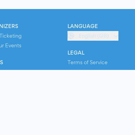
NIZERS
LANGUAGE
Ticketing
English (GB)
ur Events
LEGAL
S
Terms of Service
s
Privacy Policy
Cookie Policy
Service Status
ts