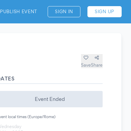
PUBLISH EVENT
SIGN IN
SIGN UP
Save
Share
DATES
Event Ended
vent local times (Europe/Rome)
ednesday