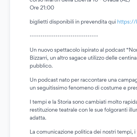
Ore 21:00
biglietti disponibili in prevendita qui
https:/
--------------------------------
Un nuovo spettacolo ispirato al podcast “No
Bizzarri, un altro sagace utilizzo delle centi
pubblico.
Un podcast nato per raccontare una campagn
un seguitissimo fenomeno di costume e presi
I tempi e la Storia sono cambiati molto rapi
restituzione teatrale con le sue folgoranti il
adatta.
La comunicazione politica dei nostri tempi, i