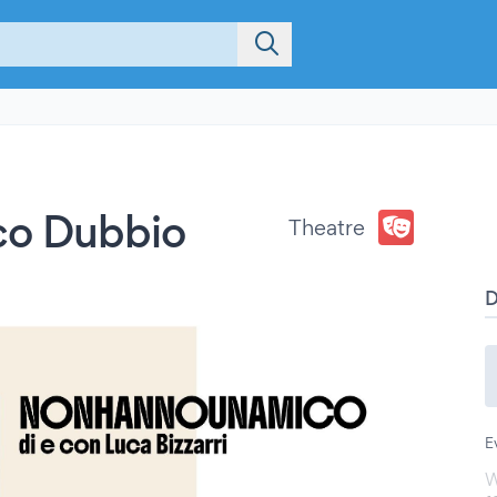
co Dubbio
Theatre
E
W